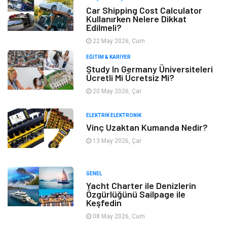
Car Shipping Cost Calculator
Kullanırken Nelere Dikkat
Edilmeli?
22 May 2026, Cum
EĞITIM & KARIYER
Study In Germany Üniversiteleri
Ücretli Mi Ücretsiz Mi?
20 May 2026, Çar
ELEKTRIK ELEKTRONIK
Vinç Uzaktan Kumanda Nedir?
13 May 2026, Çar
GENEL
Yacht Charter ile Denizlerin
Özgürlüğünü Sailpage ile
Keşfedin
08 May 2026, Cum