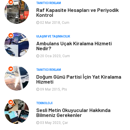
TANITICI REKLAM
Raf Kapasite Hesapları ve Periyodik
Kontrol
02 Mar 2018, Cum
ULAŞIM VE TAŞIMACILIK
Ambulans Uçak Kiralama Hizmeti
Nedir?
20 Oca 2023, Cum
TANITICI REKLAM
Doğum Günü Partisi İçin Yat Kiralama
Hizmeti
09 Mar 2015, Pts
TEKNOLOJI
Sesli Metin Okuyucular Hakkında
Bilmeniz Gerekenler
03 May 2023, Çar