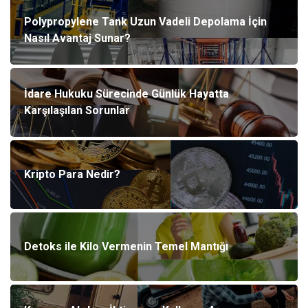
Eğitim Kurumları
Yapı İnşaat
Polypropylene Tank Uzun Vadeli Depolama İçin
Nasıl Avantaj Sunar?
Tekstil
Organizasyon
Hizmet
Mobilya
İdare Hukuku Sürecinde Günlük Hayatta
Karşılaşılan Sorunlar
Tatil
Eğlence
Finans & Ekonomi
Güzellik
Kripto Para Nedir?
Maden ve Metal
Bahçe Ev
Hediyelik Eşya
Plastik
Detoks ile Kilo Vermenin Temel Mantığı
Aksesuar
Nakliyat
Ambalaj
Endüstriyel Ürünler