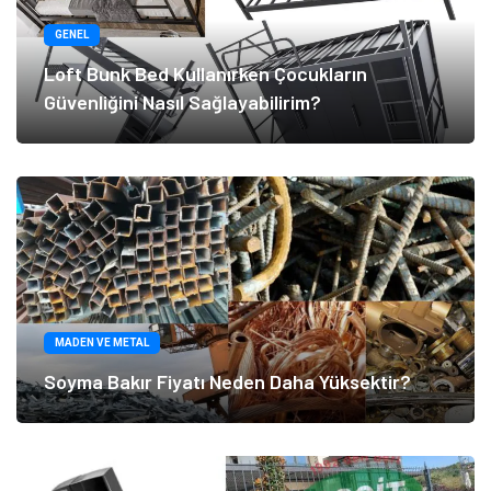
GENEL
Loft Bunk Bed Kullanırken Çocukların
Güvenliğini Nasıl Sağlayabilirim?
MADEN VE METAL
Soyma Bakır Fiyatı Neden Daha Yüksektir?