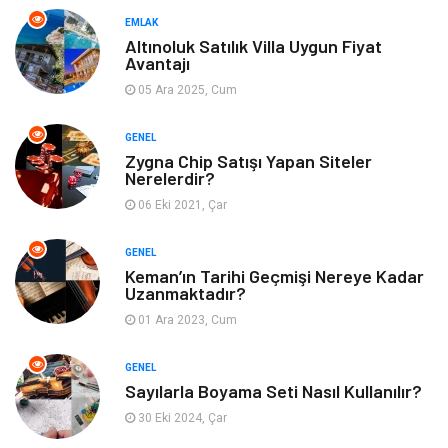
EMLAK
Altınoluk Satılık Villa Uygun Fiyat
Avantajı
05 Ara 2025, Cum
GENEL
Zygna Chip Satışı Yapan Siteler
Nerelerdir?
06 Eki 2021, Çar
GENEL
Keman’ın Tarihi Geçmişi Nereye Kadar
Uzanmaktadır?
01 Ara 2023, Cum
GENEL
Sayılarla Boyama Seti Nasıl Kullanılır?
30 Eki 2024, Çar