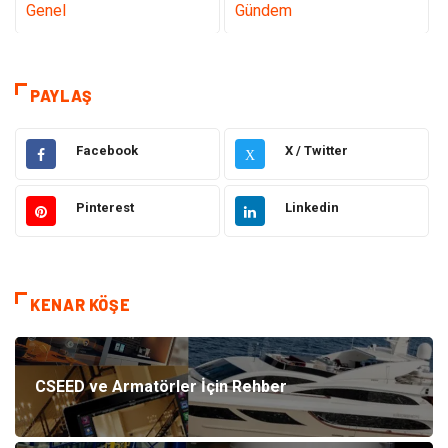
Genel
Gündem
Teknoloji
Sağlık
PAYLAŞ
Tanıtıcı Reklam
Gıda
Facebook
X / Twitter
X
Dekorasyon
Elektrik Elektronik
Pinterest
Linkedin
Ulaşım ve Taşımacılık
Alışveriş
Makine
Eğitim & Kariyer
KENAR KÖŞE
Bilgisayar ve Yazılım
Giyim
Emlak
Hukuk
CSEED ve Armatörler İçin Rehber
Turizm
Otomotiv