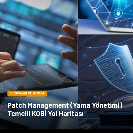
İthalat İhracat
Moda
Tarım & Hayvancılık
Markalar
Periyodik Kontrol
Kiralama Servisleri
Bakım
BILGISAYAR VE YAZILIM
Patch Management (Yama Yönetimi)
Temelli KOBİ Yol Haritası