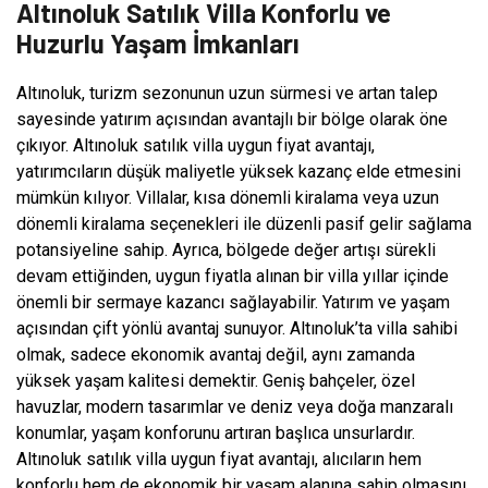
Altınoluk Satılık Villa Konforlu ve
Huzurlu Yaşam İmkanları
Altınoluk, turizm sezonunun uzun sürmesi ve artan talep
sayesinde yatırım açısından avantajlı bir bölge olarak öne
çıkıyor. Altınoluk satılık villa uygun fiyat avantajı,
yatırımcıların düşük maliyetle yüksek kazanç elde etmesini
mümkün kılıyor. Villalar, kısa dönemli kiralama veya uzun
dönemli kiralama seçenekleri ile düzenli pasif gelir sağlama
potansiyeline sahip. Ayrıca, bölgede değer artışı sürekli
devam ettiğinden, uygun fiyatla alınan bir villa yıllar içinde
önemli bir sermaye kazancı sağlayabilir. Yatırım ve yaşam
açısından çift yönlü avantaj sunuyor. Altınoluk’ta villa sahibi
olmak, sadece ekonomik avantaj değil, aynı zamanda
yüksek yaşam kalitesi demektir. Geniş bahçeler, özel
havuzlar, modern tasarımlar ve deniz veya doğa manzaralı
konumlar, yaşam konforunu artıran başlıca unsurlardır.
Altınoluk satılık villa uygun fiyat avantajı, alıcıların hem
konforlu hem de ekonomik bir yaşam alanına sahip olmasını