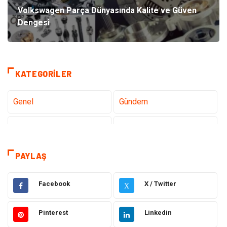
Volkswagen Parça Dünyasında Kalite ve Güven
Dengesi
KATEGORILER
Genel
Gündem
Teknoloji
Sağlık
Tanıtıcı Reklam
Gıda
PAYLAŞ
Dekorasyon
Elektrik Elektronik
Facebook
X / Twitter
X
Ulaşım ve Taşımacılık
Alışveriş
Pinterest
Linkedin