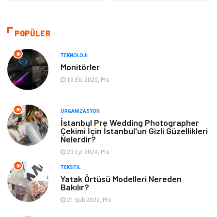
Makine
Eğitim & Kariyer
Bilgisayar ve Yazılım
Giyim
POPÜLER
Emlak
Hukuk
TEKNOLOJI
Monitörler
Turizm
Otomotiv
19 Eki 2020, Pts
Eğitim Kurumları
Yapı İnşaat
ORGANIZASYON
İstanbul Pre Wedding Photographer
Tekstil
Organizasyon
Çekimi İçin İstanbul'un Gizli Güzellikleri
Nelerdir?
Hizmet
Mobilya
23 Eyl 2024, Pts
TEKSTIL
Tatil
Eğlence
Yatak Örtüsü Modelleri Nereden
Bakılır?
Finans & Ekonomi
Güzellik
21 Şub 2022, Pts