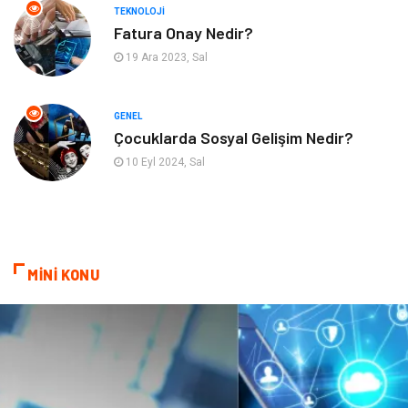
TEKNOLOJI
Maden ve Metal
Bahçe Ev
Fatura Onay Nedir?
19 Ara 2023, Sal
Hediyelik Eşya
Plastik
Aksesuar
Nakliyat
GENEL
Çocuklarda Sosyal Gelişim Nedir?
Ambalaj
Endüstriyel Ürünler
10 Eyl 2024, Sal
Dernekler ve Birlikler
İnternet
Basın Yayın
Bilişim
MİNİ KONU
Kültür
Alüminyum
Telekomünikasyon
Bitkisel Ürünler
Bebek Giyim
Pazarlama