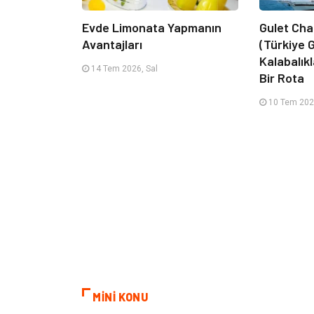
Evde Limonata Yapmanın
Gulet Cha
Avantajları
(Türkiye G
Kalabalık
14 Tem 2026, Sal
Bir Rota
10 Tem 202
MİNİ KONU