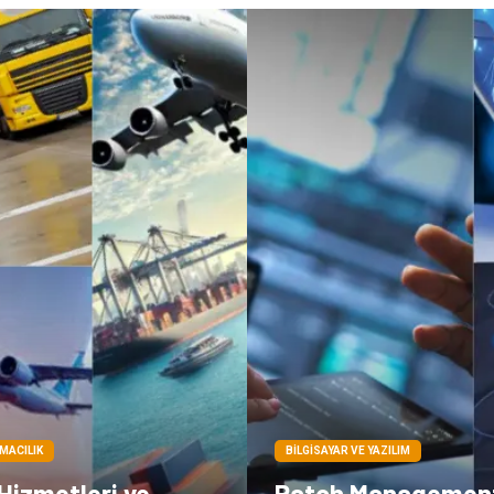
IMACILIK
BILGISAYAR VE YAZILIM
 Hizmetleri ve
Patch Managemen