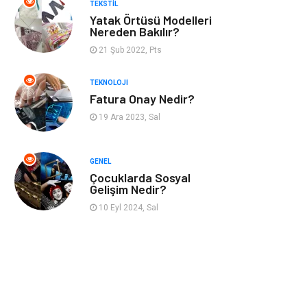
TEKSTIL
Maden ve Metal
Bahçe Ev
Yatak Örtüsü Modelleri
Nereden Bakılır?
Hediyelik Eşya
Plastik
21 Şub 2022, Pts
TEKNOLOJI
Aksesuar
Nakliyat
Fatura Onay Nedir?
19 Ara 2023, Sal
Ambalaj
Endüstriyel
Ürünler
GENEL
Dernekler ve
İnternet
Çocuklarda Sosyal
Gelişim Nedir?
Birlikler
10 Eyl 2024, Sal
Basın Yayın
Bilişim
Kültür
Alüminyum
Telekomünikasyon
Bitkisel Ürünler