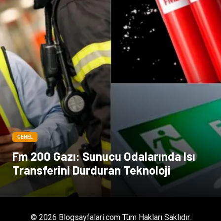
Tarım & Hayvancılık
Markalar
Periyodik Kontrol
Kiralama Servisleri
Bakım
GENEL
Fm 200 Gazı: Sunucu Odalarında Isı
Transferini Durduran Teknoloji
© 2026 Blogsayfalari.com Tüm Hakları Saklıdır.