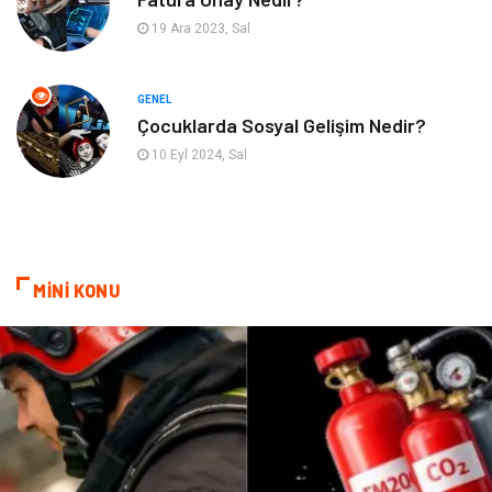
19 Ara 2023, Sal
Hediyelik Eşya
Plastik
Aksesuar
Nakliyat
GENEL
Çocuklarda Sosyal Gelişim Nedir?
Ambalaj
Endüstriyel Ürünler
10 Eyl 2024, Sal
Dernekler ve Birlikler
İnternet
Basın Yayın
Bilişim
MİNİ KONU
Kültür
Alüminyum
Telekomünikasyon
Bitkisel Ürünler
Bebek Giyim
Pazarlama
İthalat İhracat
Moda