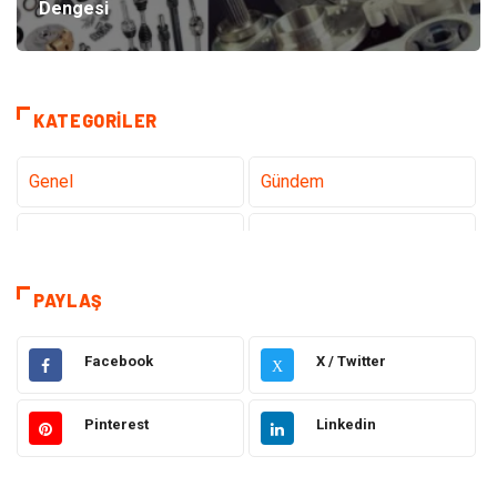
Dengesi
KATEGORILER
Genel
Gündem
Teknoloji
Sağlık
Tanıtıcı Reklam
Gıda
PAYLAŞ
Dekorasyon
Elektrik Elektronik
Facebook
X / Twitter
X
Ulaşım ve Taşımacılık
Alışveriş
Pinterest
Linkedin
Makine
Eğitim & Kariyer