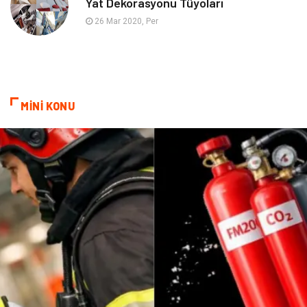
Yat Dekorasyonu Tüyoları
Telekomünikasyon
Bitkisel Ürünler
26 Mar 2020, Per
Bebek Giyim
Pazarlama
İthalat İhracat
Moda
MİNİ KONU
Tarım & Hayvancılık
Markalar
Periyodik Kontrol
Kiralama Servisleri
Bakım