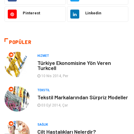
Dekorasyon
Elektrik Elektronik
Pinterest
Linkedin
Ulaşım ve Taşımacılık
Alışveriş
Makine
Eğitim & Kariyer
POPÜLER
Bilgisayar ve Yazılım
Giyim
HIZMET
Emlak
Hukuk
Türkiye Ekonomisine Yön Veren
Turkcell
Turizm
Otomotiv
10 Nis 2014, Per
TEKSTIL
Eğitim Kurumları
Yapı İnşaat
Tekstil Markalarından Sürpriz Modeller
03 Eyl 2014, Çar
Tekstil
Organizasyon
Hizmet
Mobilya
SAĞLIK
Cilt Hastalıkları Nelerdir?