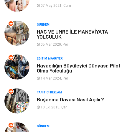
Tatil
Eğlence
07 May 2021, Cum
Finans & Ekonomi
Güzellik
GÜNDEM
HAC VE UMRE İLE MANEVİYATA
Maden ve Metal
Bahçe Ev
YOLCULUK
05 Mar 2020, Per
Hediyelik Eşya
Plastik
EĞITIM & KARIYER
Aksesuar
Nakliyat
Havacılığın Büyüleyici Dünyası: Pilot
Olma Yolculuğu
Ambalaj
Endüstriyel Ürünler
14 Mar 2024, Per
Dernekler ve Birlikler
İnternet
TANITICI REKLAM
Boşanma Davası Nasıl Açılır?
10 Eki 2018, Çar
Basın Yayın
Bilişim
Kültür
Alüminyum
GÜNDEM