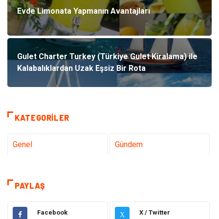
Evde Limonata Yapmanın Avantajları
Gulet Charter Turkey (Türkiye Gulet Kiralama) ile
Kalabalıklardan Uzak Eşsiz Bir Rota
KATEGORILER
Genel
Gündem
Teknoloji
Sağlık
PAYLAŞ
Tanıtıcı Reklam
Gıda
Facebook
X / Twitter
X