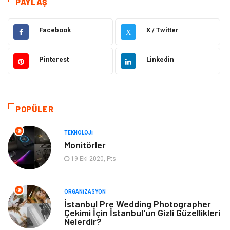
PAYLAŞ
Dekorasyon
Elektrik Elektronik
Facebook
X / Twitter
X
Ulaşım ve Taşımacılık
Alışveriş
Pinterest
Linkedin
Makine
Eğitim & Kariyer
Bilgisayar ve Yazılım
Giyim
POPÜLER
Emlak
Hukuk
TEKNOLOJI
Monitörler
Turizm
Otomotiv
19 Eki 2020, Pts
Eğitim Kurumları
Yapı İnşaat
ORGANIZASYON
İstanbul Pre Wedding Photographer
Tekstil
Organizasyon
Çekimi İçin İstanbul'un Gizli Güzellikleri
Nelerdir?