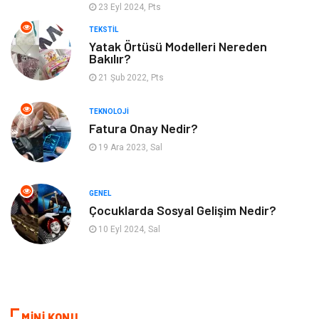
Hizmet
Mobilya
23 Eyl 2024, Pts
TEKSTIL
Tatil
Eğlence
Yatak Örtüsü Modelleri Nereden
Bakılır?
Finans & Ekonomi
Güzellik
21 Şub 2022, Pts
TEKNOLOJI
Maden ve Metal
Bahçe Ev
Fatura Onay Nedir?
19 Ara 2023, Sal
Hediyelik Eşya
Plastik
Aksesuar
Nakliyat
GENEL
Çocuklarda Sosyal Gelişim Nedir?
Ambalaj
Endüstriyel Ürünler
10 Eyl 2024, Sal
Dernekler ve Birlikler
İnternet
Basın Yayın
Bilişim
MİNİ KONU