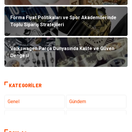
Forma Fiyat Politikaları ve Spor Akademilerinde
Toplu Sipariş Stratejileri
Volkswagen Parça Dünyasında Kalite ve Güven
Dengesi
KATEGORILER
Genel
Gündem
Teknoloji
Sağlık
Tanıtıcı Reklam
Gıda