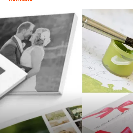
Kültür
Alüminyum
Telekomünikasyon
Bitkisel Ürünler
Bebek Giyim
Pazarlama
İthalat İhracat
Moda
Tarım & Hayvancılık
Markalar
Periyodik Kontrol
Kiralama Servisleri
Bakım