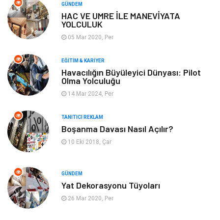
GÜNDEM
HAC VE UMRE İLE MANEVİYATA
Maden ve Metal
Bahçe Ev
YOLCULUK
05 Mar 2020, Per
Hediyelik Eşya
Plastik
EĞITIM & KARIYER
Aksesuar
Nakliyat
Havacılığın Büyüleyici Dünyası: Pilot
Olma Yolculuğu
Ambalaj
Endüstriyel Ürünler
14 Mar 2024, Per
Dernekler ve Birlikler
İnternet
TANITICI REKLAM
Boşanma Davası Nasıl Açılır?
10 Eki 2018, Çar
Basın Yayın
Bilişim
Kültür
Alüminyum
GÜNDEM
Yat Dekorasyonu Tüyoları
Telekomünikasyon
Bitkisel Ürünler
26 Mar 2020, Per
Bebek Giyim
Pazarlama