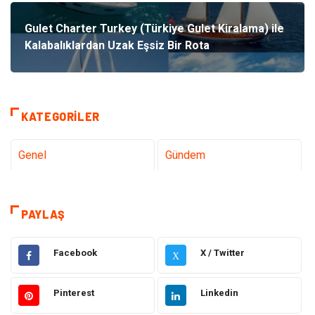
Gulet Charter Turkey (Türkiye Gulet Kiralama) ile
Kalabalıklardan Uzak Eşsiz Bir Rota
KATEGORILER
Genel
Gündem
Teknoloji
Sağlık
PAYLAŞ
Tanıtıcı Reklam
Gıda
Facebook
X / Twitter
X
Dekorasyon
Elektrik Elektronik
Pinterest
Linkedin
Ulaşım ve Taşımacılık
Alışveriş