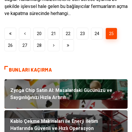
şekilde işlevsel hale gelen bu bağlayıcılar fermuarların açma
ve kapatma sürecinde herhangi...
20
21
22
23
24
25
26
27
28
BUNLARI KAÇIRMA
Zynga Chip Satın Al: Masalardaki Gücünüzü ve
Saygınlığınızı Hızla Artırın
Kablo Çekme Makinaları ile Enerji İletim
Hatlarında Güvenli ve Hızlı Operasyon