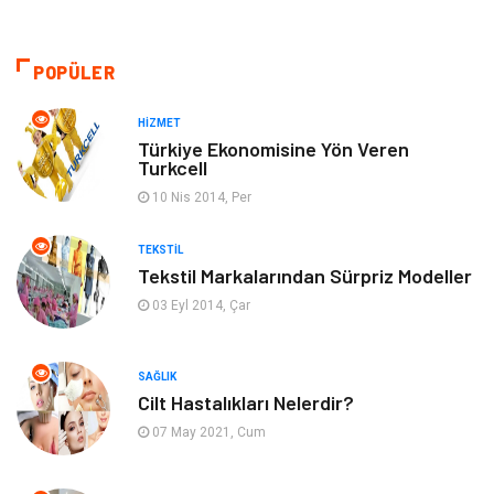
Makine
Eğitim & Kariyer
POPÜLER
Bilgisayar ve Yazılım
Giyim
HIZMET
Emlak
Hukuk
Türkiye Ekonomisine Yön Veren
Turkcell
Turizm
Otomotiv
10 Nis 2014, Per
TEKSTIL
Eğitim Kurumları
Yapı İnşaat
Tekstil Markalarından Sürpriz Modeller
03 Eyl 2014, Çar
Tekstil
Organizasyon
Hizmet
Mobilya
SAĞLIK
Cilt Hastalıkları Nelerdir?
Tatil
Eğlence
07 May 2021, Cum
Finans & Ekonomi
Güzellik