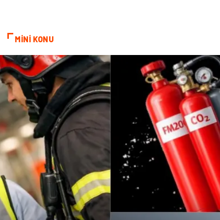
İthalat İhracat
Moda
MİNİ KONU
Tarım & Hayvancılık
Markalar
Periyodik Kontrol
Kiralama Servisleri
Bakım