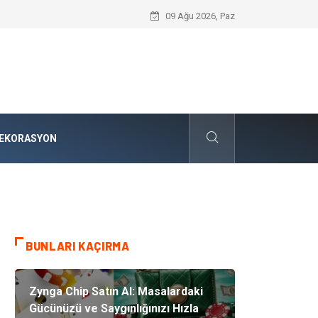
Forma Fiyat Politikaları ve Spor Akademil
09 Ağu 2026, Paz
EKORASYON
BUNLARI KAÇIRMA
Zynga Chip Satın Al: Masalardaki
Gücünüzü ve Saygınlığınızı Hızla