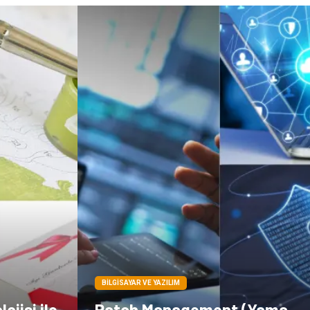
Bebek Giyim
Pazarlama
İthalat İhracat
Moda
Tarım &
Markalar
Hayvancılık
Periyodik Kontrol
Kiralama
Servisleri
Bakım
BILGISAYAR VE YAZILIM
ojisi ile
Patch Management (Yama