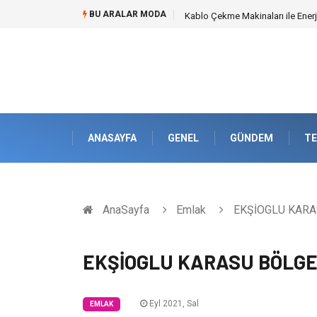
BU ARALAR MODA
Magnezyum Takviyesi Nedir ve 
ANASAYFA
GENEL
GÜNDEM
TE
AnaSayfa
Emlak
EKŞİOGLU KARAS
EKŞİOGLU KARASU BÖLGE
Eyl 2021, Sal
EMLAK