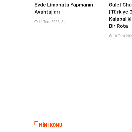
Evde Limonata Yapmanın
Gulet Cha
Avantajları
(Türkiye G
Kalabalık
14 Tem 2026, Sal
Bir Rota
10 Tem 202
MİNİ KONU