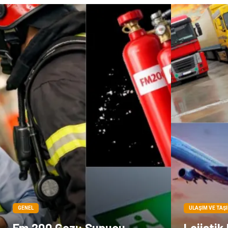
GENEL
ULAŞIM VE TAŞ
Fm 200 Gazı: Sunucu
Lojistik