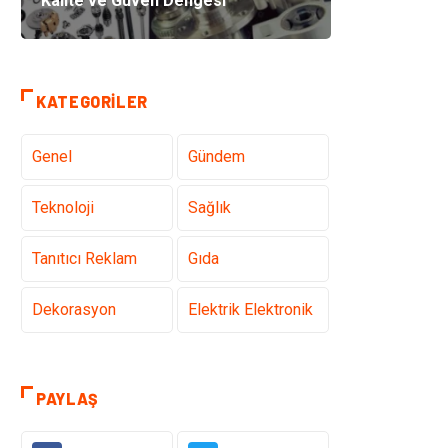
Kalite ve Güven Dengesi
KATEGORILER
Genel
Gündem
Teknoloji
Sağlık
Tanıtıcı Reklam
Gıda
Dekorasyon
Elektrik Elektronik
Ulaşım ve
Alışveriş
Taşımacılık
PAYLAŞ
Makine
Eğitim & Kariyer