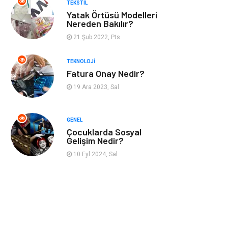
TEKSTIL
Maden ve Metal
Bahçe Ev
Yatak Örtüsü Modelleri
Nereden Bakılır?
Hediyelik Eşya
Plastik
21 Şub 2022, Pts
TEKNOLOJI
Aksesuar
Nakliyat
Fatura Onay Nedir?
19 Ara 2023, Sal
Ambalaj
Endüstriyel
Ürünler
GENEL
Dernekler ve
İnternet
Çocuklarda Sosyal
Gelişim Nedir?
Birlikler
10 Eyl 2024, Sal
Basın Yayın
Bilişim
Kültür
Alüminyum
Telekomünikasyon
Bitkisel Ürünler