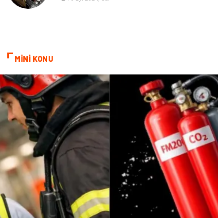
Dernekler ve Birlikler
İnternet
Basın Yayın
Bilişim
MİNİ KONU
Kültür
Alüminyum
Telekomünikasyon
Bitkisel Ürünler
Bebek Giyim
Pazarlama
İthalat İhracat
Moda
Tarım & Hayvancılık
Markalar
Periyodik Kontrol
Kiralama Servisleri