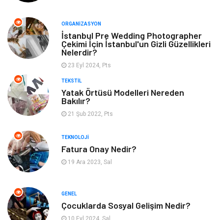
Eğitim Kurumları
Yapı İnşaat
ORGANIZASYON
İstanbul Pre Wedding Photographer
Tekstil
Organizasyon
Çekimi İçin İstanbul'un Gizli Güzellikleri
Nelerdir?
Hizmet
Mobilya
23 Eyl 2024, Pts
TEKSTIL
Tatil
Eğlence
Yatak Örtüsü Modelleri Nereden
Bakılır?
Finans & Ekonomi
Güzellik
21 Şub 2022, Pts
TEKNOLOJI
Maden ve Metal
Bahçe Ev
Fatura Onay Nedir?
19 Ara 2023, Sal
Hediyelik Eşya
Plastik
Aksesuar
Nakliyat
GENEL
Çocuklarda Sosyal Gelişim Nedir?
Ambalaj
Endüstriyel Ürünler
10 Eyl 2024, Sal